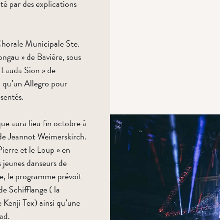
nté par des explications
Chorale Municipale Ste.
ongau » de Bavière, sous
 Lauda Sion » de
i qu’un Allegro pour
sentés.
e aura lieu fin octobre à
 de Jeannot Weimerskirch.
Pierre et le Loup » en
s jeunes danseurs de
re, le programme prévoit
de Schifflange ( la
 Kenji Tex) ainsi qu’une
ad.