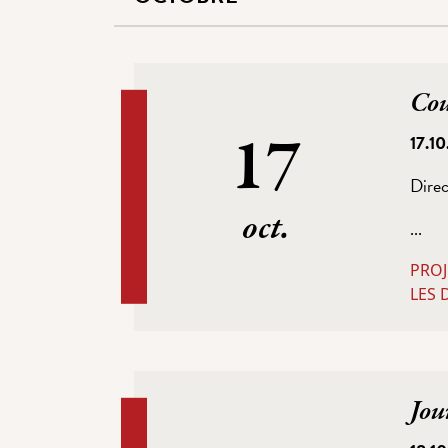
Cou
17
17.1
Direc
oct.
...
PROJ
LES 
Jou