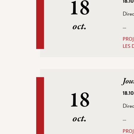
18
18.1
Direc
oct.
...
PROJ
LES 
Jou
18
18.1
Direc
oct.
...
PROJ