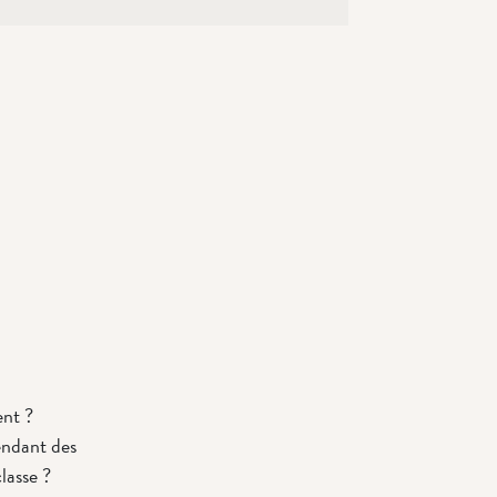
ent ?
pendant des
lasse ?