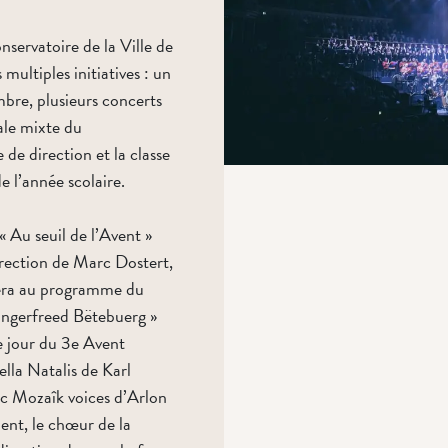
nservatoire de la Ville de
ultiples initiatives : un
bre, plusieurs concerts
rale mixte du
 de direction et la classe
e l’année scolaire.
« Au seuil de l’Avent »
irection de Marc Dostert,
sera au programme du
Sängerfreed Bëtebuerg »
e jour du 3e Avent
ella Natalis de Karl
ec Mozaîk voices d’Arlon
ent, le chœur de la